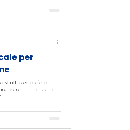
cale per
one
a ristrutturazione è un
osciuto ai contribuenti
...