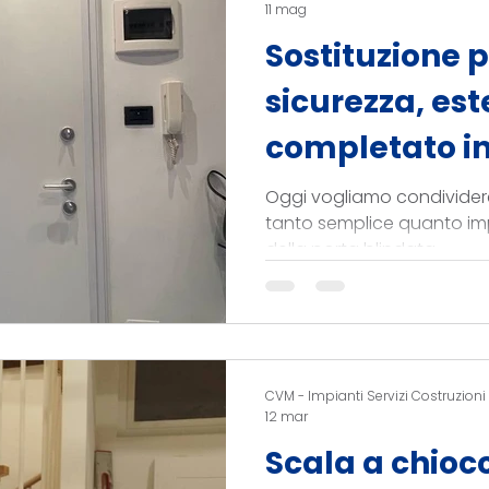
11 mag
Sostituzione p
sicurezza, est
completato in
Oggi vogliamo condividere
tanto semplice quanto imp
della porta blindata.
CVM - Impianti Servizi Costruzioni
12 mar
Scala a chioc