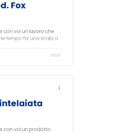
d. Fox
e con voi un lavoro che
he tempo fa: una scala a
tta, con un diametro di
ruttare al meglio uno
 intelaiata
e con voi un prodotto