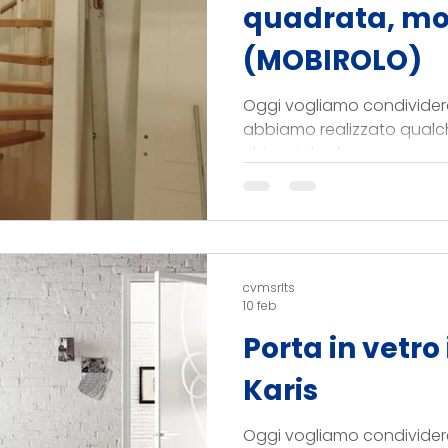
quadrata, mo
(MOBIROLO)
Oggi vogliamo condivider
abbiamo realizzato qualc
chiocciola davvero compa
soli 112 cm, pensata per sf
spazio molto ridotto.
cvmsrlts
10 feb
Porta in vetro
Karis
Oggi vogliamo condivider