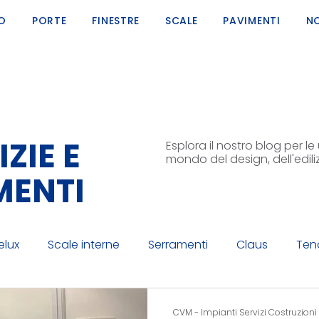
MO
PORTE
FINESTRE
SCALE
PAVIMENTI
NO
ZIE E
Esplora il nostro blog per l
mondo del design, dell'edili
MENTI
elux
Scale interne
Serramenti
Claus
Tend
ili
Ringhiere esterne
CG IMPIANTI
CVM - Impianti Servizi Costruzioni