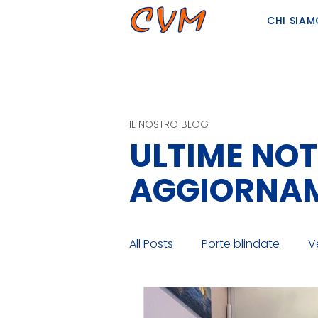
CHI SIA
IL NOSTRO BLOG
ULTIME NOTI
AGGIORNA
All Posts
Porte blindate
V
Porte interne
Scale retratt