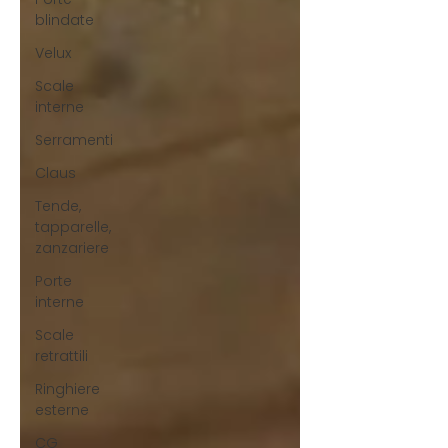
blindate
Velux
Scale
interne
Serramenti
Claus
Tende,
tapparelle,
zanzariere
Porte
interne
Scale
retrattili
Ringhiere
esterne
CG