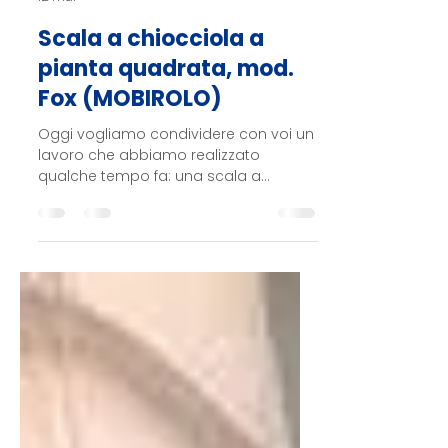
CVM - Impianti Servizi Costruzioni
12 mar
Scala a chiocciola a
pianta quadrata, mod.
Fox (MOBIROLO)
Oggi vogliamo condividere con voi un
lavoro che abbiamo realizzato
qualche tempo fa: una scala a
chiocciola davvero compatta, con un
diametro di soli 112 cm, pensata per
sfruttare al meglio uno spazio molto
ridotto.