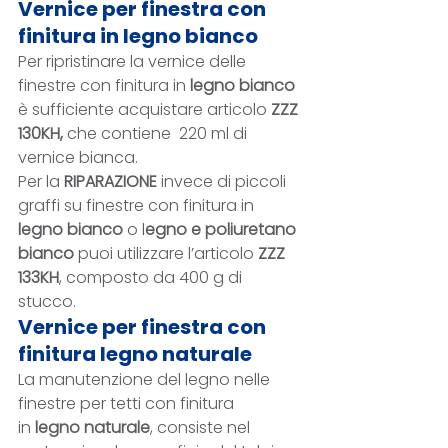
Vernice per finestra con 
finitura in legno bianco
Per ripristinare la vernice delle 
finestre con finitura in 
legno bianco
è sufficiente acquistare articolo 
ZZZ 
130KH, 
che contiene  220 ml di 
vernice bianca.
Per la 
RIPARAZIONE
 invece di piccoli 
graffi su finestre con finitura in 
legno bianco
 o l
egno e poliuretano 
bianco
 puoi utilizzare l’articolo 
ZZZ 
133KH
, composto da 400 g di 
stucco. 
Vernice per finestra con 
finitura legno naturale
La manutenzione del legno nelle 
finestre per tetti con finitura 
in 
legno naturale
, consiste nel 