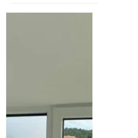
scala a chiocciola modello Silver a
pianta quadrata, una soluzione che
unisce design, comfort e praticità.