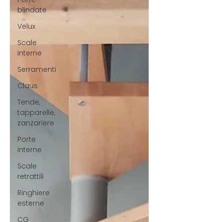
blindate
Velux
Scale
interne
Serramenti
Claus
Tende,
tapparelle,
zanzariere
Porte
interne
Scale
retrattili
Ringhiere
esterne
CG